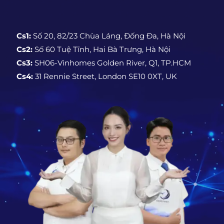
Cs1:
Số 20, 82/23 Chùa Láng, Đống Đa, Hà Nội
Cs2:
Số 60 Tuệ Tĩnh, Hai Bà Trưng, Hà Nội
Cs3:
SH06-Vinhomes Golden River, Q1, TP.HCM
Cs4:
31 Rennie Street, London SE10 0XT, UK