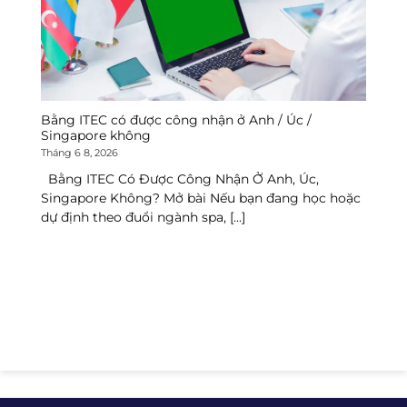
Bằng ITEC có được công nhận ở Anh / Úc /
Tr
Singapore không
Th
Tháng 6 8, 2026
T
Bằng ITEC Có Được Công Nhận Ở Anh, Úc,
T
Singapore Không? Mở bài Nếu bạn đang học hoặc
Ng
dự định theo đuổi ngành spa, [...]