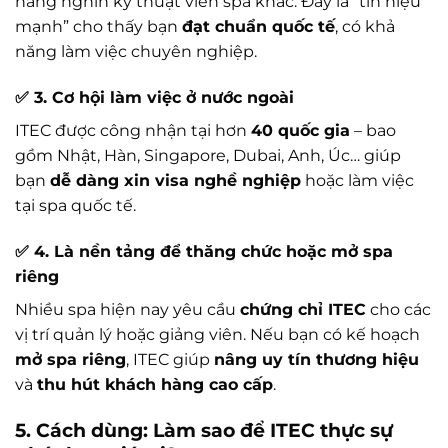
hàng nghìn kỹ thuật viên spa khác. Đây là “tín hiệu
mạnh” cho thấy bạn
đạt chuẩn quốc tế
, có khả
năng làm việc chuyên nghiệp.
✅ 3. Cơ hội làm việc ở nước ngoài
ITEC được công nhận tại hơn
40 quốc gia
– bao
gồm Nhật, Hàn, Singapore, Dubai, Anh, Úc… giúp
bạn
dễ dàng xin visa nghề nghiệp
hoặc làm việc
tại spa quốc tế.
✅ 4. Là nền tảng để thăng chức hoặc mở spa
riêng
Nhiều spa hiện nay yêu cầu
chứng chỉ ITEC
cho các
vị trí quản lý hoặc giảng viên. Nếu bạn có kế hoạch
mở spa riêng
, ITEC giúp
nâng uy tín thương hiệu
và
thu hút khách hàng cao cấp
.
5. Cách dùng: Làm sao để ITEC thực sự