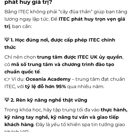
phát huy giá trị?
Bằng ITEC không phải “cây đũa thần” giúp bạn tăng
lương ngay lập tức. Để
ITEC phát huy trọn vẹn giá
trị
, bạn cần:
💡 1. Học đúng nơi, được cấp phép ITEC chính
thức
Chỉ nên chọn
trung tâm được ITEC UK ủy quyền
,
có
mã số trung tâm và chương trình đào tạo
chuẩn quốc tế
.
👉 Ví dụ:
Oceania Academy
– trung tâm đạt chuẩn
ITEC, với
tỷ lệ đỗ hơn 95%
qua nhiều năm.
💡 2. Rèn kỹ năng nghề thật vững
Trong khóa học, hãy tập trung tối đa vào
thực hành,
kỹ năng tay nghề, kỹ năng tư vấn và giao tiếp
khách hàng
. Đây là yếu tố khiến spa tin tưởng giao
khách VIP.