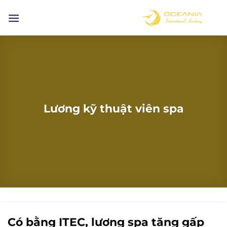
Bỏ
qua
nội
dung
Lương kỹ thuật viên spa
Có bằng ITEC, lương spa tăng gấp