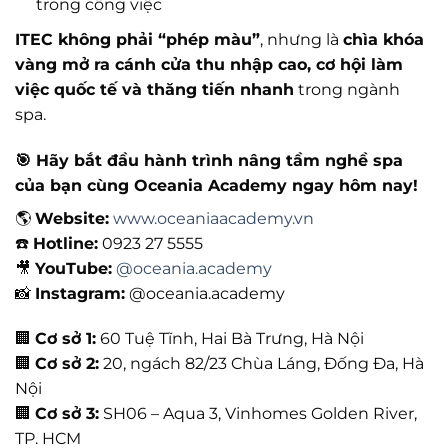
trong công việc
ITEC không phải “phép màu”
, nhưng là
chìa khóa
vàng mở ra cánh cửa thu nhập cao, cơ hội làm
việc quốc tế và thăng tiến nhanh
trong ngành
spa.
🎯 Hãy bắt đầu hành trình nâng tầm nghề spa
của bạn cùng Oceania Academy ngay hôm nay!
🌎
Website:
www.oceaniaacademy.vn
☎️
Hotline:
0923 27 5555
🎥
YouTube:
@oceania.academy
📸
Instagram:
@oceania.academy
🏢
Cơ sở 1:
60 Tuệ Tĩnh, Hai Bà Trưng, Hà Nội
🏢
Cơ sở 2:
20, ngách 82/23 Chùa Láng, Đống Đa, Hà
Nội
🏢
Cơ sở 3:
SH06 – Aqua 3, Vinhomes Golden River,
TP. HCM