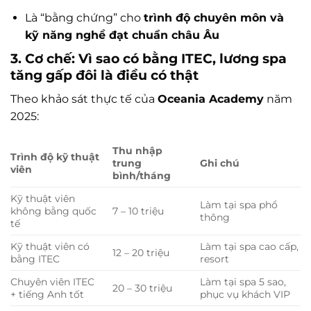
Là “bằng chứng” cho
trình độ chuyên môn và
kỹ năng nghề đạt chuẩn châu Âu
3. Cơ chế: Vì sao có bằng ITEC, lương spa
tăng gấp đôi là điều có thật
Theo khảo sát thực tế của
Oceania Academy
năm
2025:
Thu nhập
Trình độ kỹ thuật
trung
Ghi chú
viên
bình/tháng
Kỹ thuật viên
Làm tại spa phổ
không bằng quốc
7 – 10 triệu
thông
tế
Kỹ thuật viên có
Làm tại spa cao cấp,
12 – 20 triệu
bằng ITEC
resort
Chuyên viên ITEC
Làm tại spa 5 sao,
20 – 30 triệu
+ tiếng Anh tốt
phục vụ khách VIP