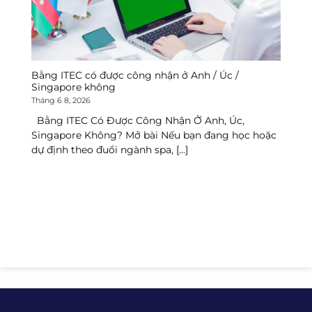
Bằng ITEC có được công nhận ở Anh / Úc /
Tr
Singapore không
Th
Tháng 6 8, 2026
T
Bằng ITEC Có Được Công Nhận Ở Anh, Úc,
T
Singapore Không? Mở bài Nếu bạn đang học hoặc
Ng
dự định theo đuổi ngành spa, [...]