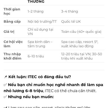
THƯỜNG
Thời gian
1–2 tháng
3–4 tháng
học
Bằng cấp
Nội bộ trường/TT
Quốc tế UK
Chỉ sử dụng tại
Giá trị
Toàn cầu (40+ quốc gia)
VN
Cơ hội việc
Spa bình dân –
Spa cao cấp, resort 5*,
làm
tầm trung
xuất khẩu lao động
Thu nhập
12–20 triệu tại VN; 30–50
6–10 triệu
khởi điểm
triệu khi xuất khẩu
📌
Kết luận: ITEC có đáng đầu tư?
✅
Nếu bạn chỉ muốn học nghề nhanh để làm spa
nhỏ lương 6–8 triệu
, ITEC có thể chưa cần thiết.
✅
Nhưng nếu bạn muốn:
✔️ Làm spa cao cấp, resort, clinic thẩm mỹ lớn