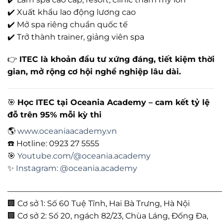
✔️ Xuất khẩu lao động lương cao
✔️ Mở spa riêng chuẩn quốc tế
✔️ Trở thành trainer, giảng viên spa
👉
ITEC là khoản đầu tư xứng đáng, tiết kiệm thời
gian, mở rộng cơ hội nghề nghiệp lâu dài.
🎯
Học ITEC tại Oceania Academy – cam kết tỷ lệ
đỗ trên 95% mỗi kỳ thi
🌎
www.oceaniaacademy.vn
☎️ Hotline: 0923 27 5555
🎯
Youtube.com/@oceania.academy
✨
Instagram: @oceania.academy
———————————————————————————
🏢 Cơ sở 1: Số 60 Tuệ Tĩnh, Hai Bà Trưng, Hà Nội
🏢 Cơ sở 2: Số 20, ngách 82/23, Chùa Láng, Đống Đa,