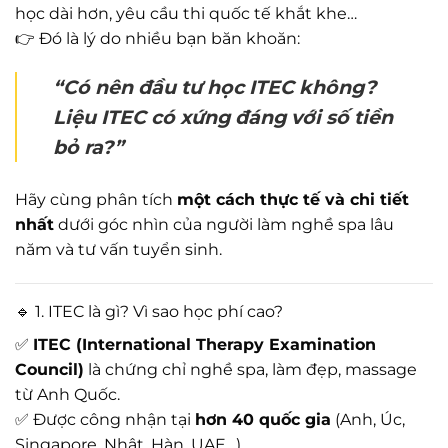
học dài hơn, yêu cầu thi quốc tế khắt khe…
👉 Đó là lý do nhiều bạn băn khoăn:
“Có nên đầu tư học ITEC không?
Liệu ITEC có xứng đáng với số tiền
bỏ ra?”
Hãy cùng phân tích
một cách thực tế và chi tiết
nhất
dưới góc nhìn của người làm nghề spa lâu
năm và tư vấn tuyển sinh.
🔹 1. ITEC là gì? Vì sao học phí cao?
✅
ITEC (International Therapy Examination
Council)
là chứng chỉ nghề spa, làm đẹp, massage
từ Anh Quốc.
✅ Được công nhận tại
hơn 40 quốc gia
(Anh, Úc,
Singapore, Nhật, Hàn, UAE…).