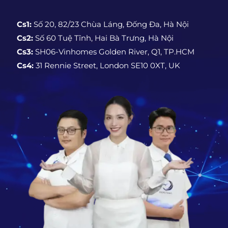
Cs1:
Số 20, 82/23 Chùa Láng, Đống Đa, Hà Nội
Cs2:
Số 60 Tuệ Tĩnh, Hai Bà Trưng, Hà Nội
Cs3:
SH06-Vinhomes Golden River, Q1, TP.HCM
Cs4:
31 Rennie Street, London SE10 0XT, UK