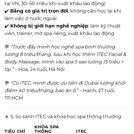
tại VN, 30–50 triệu khi xuất khẩu lao động)
✔️
Bằng có giá trị trọn đời
, không cần học lại khi
làm việc ở nước ngoài
✔️
Không bị giới hạn nghề nghiệp
: làm kỹ thuật
viên, trainer, mở spa riêng, xuất khẩu lao động
💬
“Trước đây mình học nghề spa bình thường
lương 8 triệu/tháng. Sau khi học thêm ITEC Facial &
Body Massage, mình vào spa 5 sao lương 15 triệu +
tip.”
– Hoa, 24 tuổi, Hà Nội
💬
“Có ITEC, mình được ưu tiên đi Dubai lương khởi
điểm 40 triệu/tháng, bao ăn ở.”
– Hạnh, 27 tuổi,
TP.HCM
🔹 5. So sánh ITEC và khóa học spa thông thường
KHÓA SPA
TIÊU CHÍ
THÔNG
ITEC