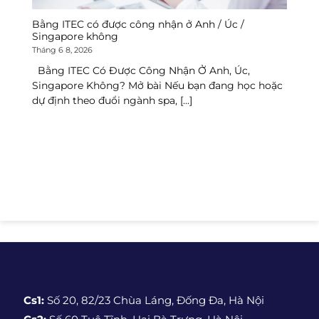
Bằng ITEC có được công nhận ở Anh / Úc /
Tr
Singapore không
Th
Tháng 6 8, 2026
T
Bằng ITEC Có Được Công Nhận Ở Anh, Úc,
T
Singapore Không? Mở bài Nếu bạn đang học hoặc
Ng
dự định theo đuổi ngành spa, [...]
Cs1:
Số 20, 82/23 Chùa Láng, Đống Đa, Hà Nội