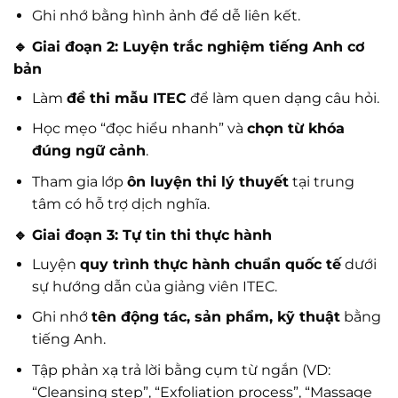
Ghi nhớ bằng hình ảnh để dễ liên kết.
🔹 Giai đoạn 2: Luyện trắc nghiệm tiếng Anh cơ
bản
Làm
đề thi mẫu ITEC
để làm quen dạng câu hỏi.
Học mẹo “đọc hiểu nhanh” và
chọn từ khóa
đúng ngữ cảnh
.
Tham gia lớp
ôn luyện thi lý thuyết
tại trung
tâm có hỗ trợ dịch nghĩa.
🔹 Giai đoạn 3: Tự tin thi thực hành
Luyện
quy trình thực hành chuẩn quốc tế
dưới
sự hướng dẫn của giảng viên ITEC.
Ghi nhớ
tên động tác, sản phẩm, kỹ thuật
bằng
tiếng Anh.
Tập phản xạ trả lời bằng cụm từ ngắn (VD:
“Cleansing step”, “Exfoliation process”, “Massage