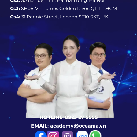
Cs2:
Số 60 Tuệ Tĩnh, Hai Bà Trưng, Hà Nội
Cs3:
SH06-Vinhomes Golden River, Q1, TP.HCM
Cs4:
31 Rennie Street, London SE10 0XT, UK
HOTLINE
:
0923 27 5555
EMAIL: academy@oceania.vn