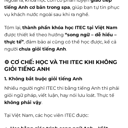
Ngoài ra, khóa học còn có phần luyện
giao tiếp
tiếng Anh cơ bản trong spa
, giúp bạn tự tin phục
vụ khách nước ngoài sau khi ra nghề.
Tóm lại,
thành phần khóa học ITEC tại Việt Nam
được thiết kế theo hướng
“song ngữ – dễ hiểu –
thực tế”
, đảm bảo ai cũng có thể học được, kể cả
người
chưa giỏi tiếng Anh
.
⚙️ CƠ CHẾ: HỌC VÀ THI ITEC KHI KHÔNG
GIỎI TIẾNG ANH
1. Không bắt buộc giỏi tiếng Anh
Nhiều người nghĩ ITEC thi bằng tiếng Anh thì phải
giỏi ngữ pháp, viết luận, hay nói lưu loát. Thực tế
không phải vậy
.
Tại Việt Nam, các học viên ITEC được: