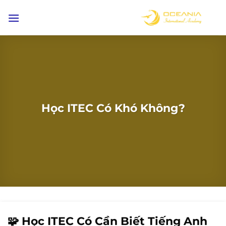
Bỏ
qua
nội
dung
Học ITEC Có Khó Không?
🧩 Học ITEC Có Cần Biết Tiếng Anh