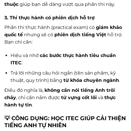
thuộc
giúp bạn dễ dàng vượt qua phần thi này.
3. Thi thực hành có phiên dịch hỗ trợ
Phần thi thực hành (practical exam) có
giám khảo
quốc tế
nhưng sẽ có
phiên dịch tiếng Việt
hỗ trợ.
Bạn chỉ cần:
Hiểu và nhớ
các bước thực hành tiêu chuẩn
ITEC
.
Trả lời những câu hỏi ngắn (tên sản phẩm, kỹ
thuật, quy trình) bằng
từ khóa chuyên ngành
.
Điều đó nghĩa là,
không cần nói tiếng Anh trôi
chảy
, chỉ cần nắm được
từ vựng cốt lõi
và
thực
hành tự tin
.
💡 CÔNG DỤNG: HỌC ITEC GIÚP CẢI THIỆN
TIẾNG ANH TỰ NHIÊN