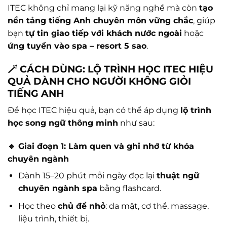
ITEC không chỉ mang lại kỹ năng nghề mà còn
tạo
nền tảng tiếng Anh chuyên môn vững chắc
, giúp
bạn
tự tin giao tiếp với khách nước ngoài
hoặc
ứng tuyển vào spa – resort 5 sao
.
🪄 CÁCH DÙNG: LỘ TRÌNH HỌC ITEC HIỆU
QUẢ DÀNH CHO NGƯỜI KHÔNG GIỎI
TIẾNG ANH
Để học ITEC hiệu quả, bạn có thể áp dụng
lộ trình
học song ngữ thông minh
như sau:
🔹 Giai đoạn 1: Làm quen và ghi nhớ từ khóa
chuyên ngành
Dành 15–20 phút mỗi ngày đọc lại
thuật ngữ
chuyên ngành spa
bằng flashcard.
Học theo
chủ đề nhỏ
: da mặt, cơ thể, massage,
liệu trình, thiết bị.