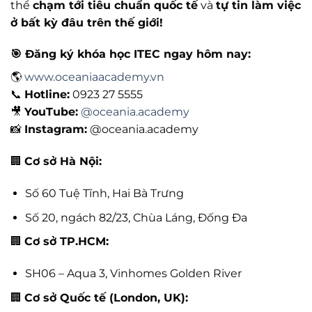
thể
chạm tới tiêu chuẩn quốc tế
và
tự tin làm việc
ở bất kỳ đâu trên thế giới!
🎯 Đăng ký khóa học ITEC ngay hôm nay:
🌎
www.oceaniaacademy.vn
📞
Hotline:
0923 27 5555
🎥
YouTube:
@oceania.academy
📸
Instagram:
@oceania.academy
🏢
Cơ sở Hà Nội:
Số 60 Tuệ Tĩnh, Hai Bà Trưng
Số 20, ngách 82/23, Chùa Láng, Đống Đa
🏢
Cơ sở TP.HCM:
SH06 – Aqua 3, Vinhomes Golden River
🏢
Cơ sở Quốc tế (London, UK):