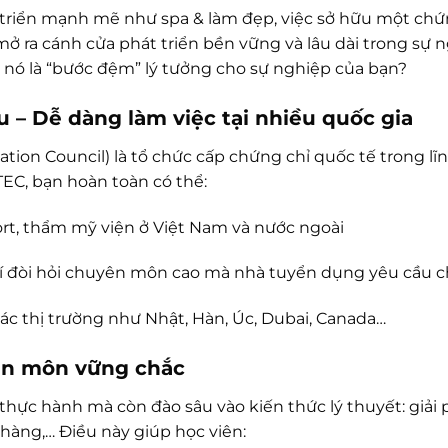
riển mạnh mẽ như spa & làm đẹp, việc sở hữu một chứn
ở ra cánh cửa phát triển bền vững và lâu dài trong sự 
ao nó là “bước đệm” lý tưởng cho sự nghiệp của bạn?
u – Dễ dàng làm việc tại nhiều quốc gia
ation Council) là tổ chức cấp chứng chỉ quốc tế trong l
ITEC, bạn hoàn toàn có thể:
sort, thẩm mỹ viện ở Việt Nam và nước ngoài
trí đòi hỏi chuyên môn cao mà nhà tuyển dụng yêu cầu c
 các thị trường như Nhật, Hàn, Úc, Dubai, Canada…
ên môn vững chắc
thực hành mà còn đào sâu vào kiến thức lý thuyết: giải 
 hàng,… Điều này giúp học viên: