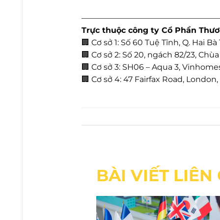
—————————————————
Trực thuộc công ty Cổ Phần Thươ
🏢 Cơ sở 1: Số 60 Tuệ Tĩnh, Q. Hai Bà
🏢 Cơ sở 2: Số 20, ngách 82/23, Chù
🏢 Cơ sở 3: SH06 – Aqua 3, Vinhome
🏢 Cơ sở 4: 47 Fairfax Road, Londo
BÀI VIẾT LIÊ