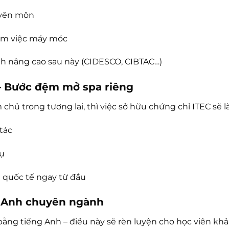
uyên môn
làm việc máy móc
nh nâng cao sau này (CIDESCO, CIBTAC…)
n – Bước đệm mở spa riêng
hủ trong tương lai, thì việc sở hữu chứng chỉ ITEC sẽ l
 tác
vụ
 quốc tế ngay từ đầu
g Anh chuyên ngành
ằng tiếng Anh – điều này sẽ rèn luyện cho học viên khả