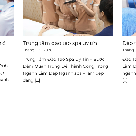
n ở
Trung tâm đào tạo spa uy tín
Đào 
Tháng 5 21, 2026
Tháng 5
Trung Tâm Đào Tạo Spa Uy Tín – Bước
Đào T
Anh,
Đệm Quan Trọng Để Thành Công Trong
Làm Đ
bạn
Ngành Làm Đẹp Ngành spa – làm đẹp
ngành
gành
đang [...]
[...]