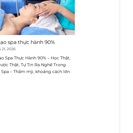
tạo spa thực hành 90%
Học Chứng Chỉ ITEC
– Lối Đi Nhanh Ch
 21, 2026
Có Nghề Và Thu Nh
ạo Spa Thực Hành 90% – Học Thật,
Tháng 5 12, 2026
ược Thật, Tự Tin Ra Nghề Trong
Học Chứng Chỉ ITEC Spa
 Spa – Thẩm mỹ, khoảng cách lớn
Đi Nhanh Cho Người M
Thu Nhập Tốt Ngành spa 