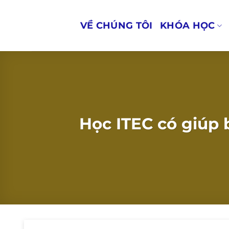
Bỏ
qua
VỀ CHÚNG TÔI
KHÓA HỌC
nội
dung
Học ITEC có giúp 